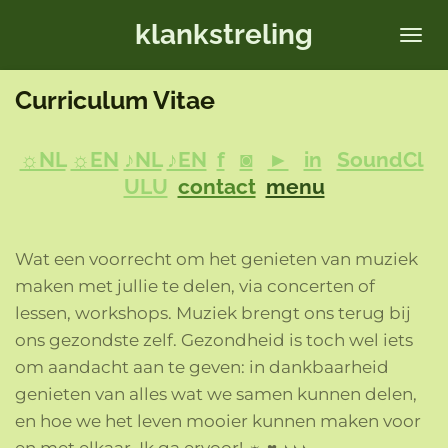
Ga
klankstreling
direct
naar
Curriculum Vitae
de
hoofdinhoud
☼NL
☼EN
♪NL
♪EN
f
◙
►
in
SoundCl
ULU
contact
menu
Wat een voorrecht om het genieten van muziek
maken met jullie te delen, via concerten of
lessen, workshops. Muziek brengt ons terug bij
ons gezondste zelf. Gezondheid is toch wel iets
om aandacht aan te geven: in dankbaarheid
genieten van alles wat we samen kunnen delen,
en hoe we het leven mooier kunnen maken voor
en met elkaar. Ik ga ervoor! ☼ ♥ ♪♪♪